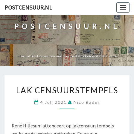
POSTCENSUUR.NL
Togg
navig
POSTCENSUUR.NL
Informatiesite over censuur van poststukken in de 20e eeuw
LAK
LAK CENSUURSTEMPELS
CENSUURSTEMPELS
4 Juli 2021
Nico Bader
René Hillesum attendeert op lakcensuurstempels
welke op de website ontbreken. En op zijn