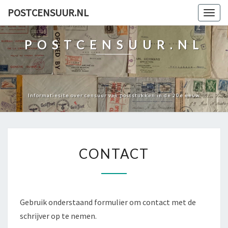
POSTCENSUUR.NL
Togg
navig
POSTCENSUUR.NL
Informatiesite over censuur van poststukken in de 20e eeuw
CONTACT
CONTACT
Gebruik onderstaand formulier om contact met de
schrijver op te nemen.