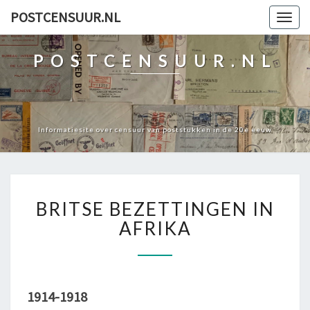
POSTCENSUUR.NL
Togg
navig
POSTCENSUUR.NL
Informatiesite over censuur van poststukken in de 20e eeuw
BRITSE
BRITSE BEZETTINGEN IN
BEZETTINGEN
IN
AFRIKA
AFRIKA
1914-1918