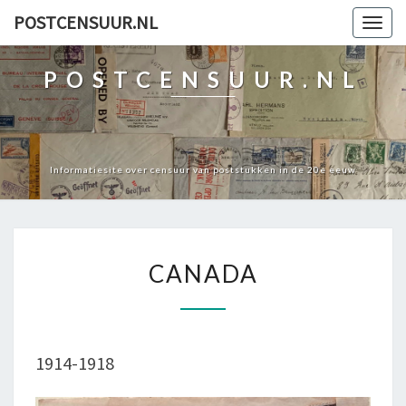
POSTCENSUUR.NL
Togg
navig
POSTCENSUUR.NL
Informatiesite over censuur van poststukken in de 20e eeuw
CANADA
CANADA
1914-1918