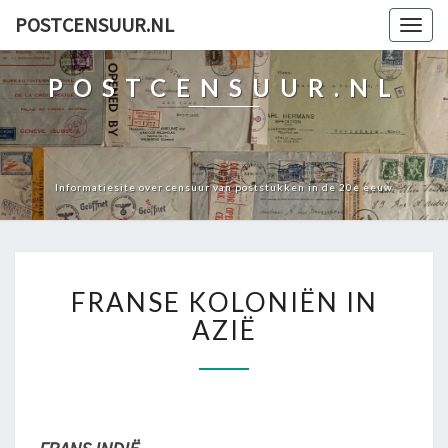
POSTCENSUUR.NL
Togg
navig
POSTCENSUUR.NL
Informatiesite over censuur van poststukken in de 20e eeuw
FRANSE
FRANSE KOLONIËN IN
KOLONIËN
IN
AZIË
AZIË