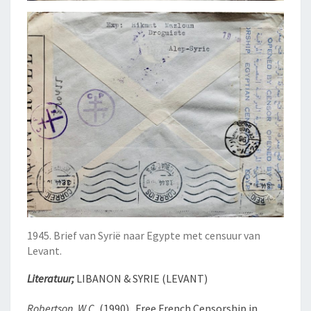
1945. Brief van Syrië naar Egypte met censuur van
Levant.
Literatuur;
LIBANON & SYRIE (LEVANT)
Robertson, W.C.
(1990) Free French Censorship in