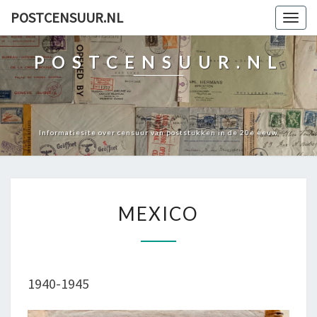
POSTCENSUUR.NL
Togg
navig
POSTCENSUUR.NL
Informatiesite over censuur van poststukken in de 20e eeuw
MEXICO
MEXICO
1940-1945