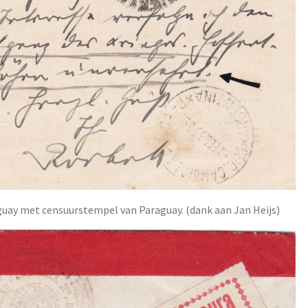
guay met censuurstempel van Paraguay. (dank aan Jan Heijs)