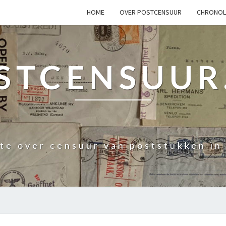
HOME
OVER POSTCENSUUR
CHRONOL
STCENSUUR
ite over censuur van poststukken in