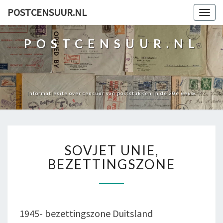
POSTCENSUUR.NL
Togg
navig
POSTCENSUUR.NL
Informatiesite over censuur van poststukken in de 20e eeuw
SOVJET
SOVJET UNIE,
UNIE,
BEZETTINGSZONE
BEZETTINGSZONE
1945- bezettingszone Duitsland