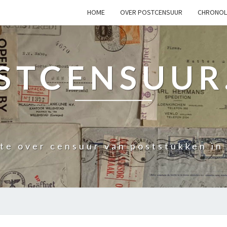
HOME
OVER POSTCENSUUR
CHRONOL
STCENSUUR
ite over censuur van poststukken in