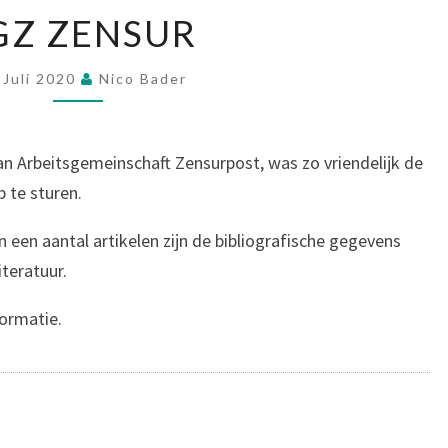
AGZ
GZ ZENSUR
ZENSUR
 Juli 2020
Nico Bader
an Arbeitsgemeinschaft Zensurpost, was zo vriendelijk de
p te sturen.
een aantal artikelen zijn de bibliografische gegevens
teratuur.
formatie.